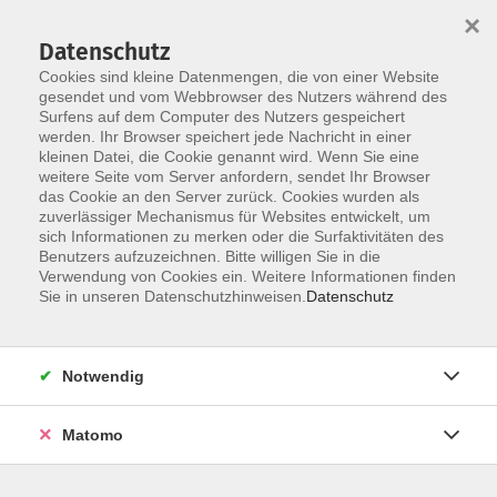
×
Datenschutz
Cookies sind kleine Datenmengen, die von einer Website
gesendet und vom Webbrowser des Nutzers während des
Surfens auf dem Computer des Nutzers gespeichert
Zum Hauptinhalt springen
werden. Ihr Browser speichert jede Nachricht in einer
kleinen Datei, die Cookie genannt wird. Wenn Sie eine
weitere Seite vom Server anfordern, sendet Ihr Browser
das Cookie an den Server zurück. Cookies wurden als
zuverlässiger Mechanismus für Websites entwickelt, um
sich Informationen zu merken oder die Surfaktivitäten des
Benutzers aufzuzeichnen. Bitte willigen Sie in die
Verwendung von Cookies ein. Weitere Informationen finden
Sie sind hier:
Sie in unseren Datenschutzhinweisen.
Datenschutz
Beruf und Digitalisierung
Beruf und Weiterbildung
Schlüsselkompetenzen im Beruf
Notwendig
Kommunikation in hybriden Teams – Führung auf
Matomo
Distanz wirksam gestalten -NEU-