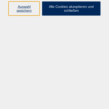
Datenschutzerklärung
Auswahl
Alle Cookies akzeptieren und
Impressum
speichern
schließen
Widerruf
Programm
Zeitgeschehen und Diskurs
Kunst und Kultur
Bewusst leben
Fremdsprachen
Deutsch
Beruf und Digitalisierung
Inhalte