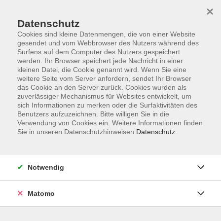
×
Datenschutz
Cookies sind kleine Datenmengen, die von einer Website
gesendet und vom Webbrowser des Nutzers während des
Surfens auf dem Computer des Nutzers gespeichert
Zum Hauptinhalt springen
werden. Ihr Browser speichert jede Nachricht in einer
Der Kurs konnte nicht gefunden werden.
kleinen Datei, die Cookie genannt wird. Wenn Sie eine
weitere Seite vom Server anfordern, sendet Ihr Browser
das Cookie an den Server zurück. Cookies wurden als
zuverlässiger Mechanismus für Websites entwickelt, um
sich Informationen zu merken oder die Surfaktivitäten des
Benutzers aufzuzeichnen. Bitte willigen Sie in die
Verwendung von Cookies ein. Weitere Informationen finden
Die Volkshochschule wird mitfinanziert
Sie in unseren Datenschutzhinweisen.
Datenschutz
durch Steuermittel auf der Grundlage des
von den Abgeordneten des Sächsischen
Landtags beschlossenen Haushaltes.
Notwendig
Honorarordnung
Entgeltordnung
Matomo
Förderhinweis
AGB