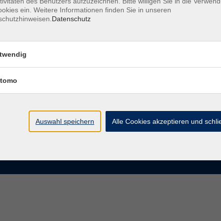
tivitäten des Benutzers aufzuzeichnen. Bitte willigen Sie in die Verwen
okies ein. Weitere Informationen finden Sie in unseren
schutzhinweisen.
Datenschutz
te
VHS Chemnitz
der vhs Chemnitz
Moritzstraße 20
twendig
09111 Chemnitz
chnis Kursleiterinnen und
iter
tomo
info@vhs-chemnitz.de
n und Antworten
Kontaktformular
tformular
0371 488 4343
Fax 0371 488 4399
Auswahl speichern
Alle Cookies akzeptieren und schl