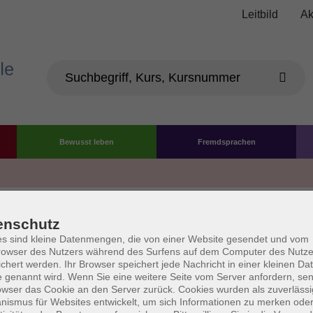
Leitbild
Ak
Bewusst leben
Fremdsprachen
Die Volkshochschule wird 
enschutz
der Grundlage des von 
s sind kleine Datenmengen, die von einer Website gesendet und vom
owser des Nutzers während des Surfens auf dem Computer des Nutze
La
chert werden. Ihr Browser speichert jede Nachricht in einer kleinen Dat
AGB
Datenschutzerklärung
Impressum
Widerruf
 genannt wird. Wenn Sie eine weitere Seite vom Server anfordern, se
owser das Cookie an den Server zurück. Cookies wurden als zuverlässi
ismus für Websites entwickelt, um sich Informationen zu merken oder