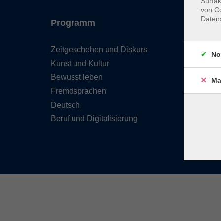
Surfak
von Co
Daten
Programm
Inhal
Zeitgeschehen und Diskurs
Team 
No
Kunst und Kultur
Verzei
Kursle
Bewusst leben
Ma
Frage
Fremdsprachen
Kontak
Deutsch
Beruf und Digitalisierung