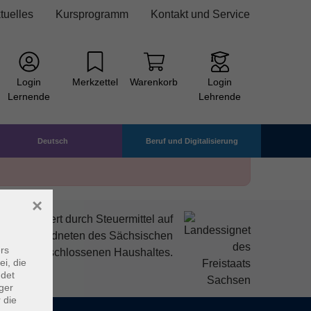
tuelles
Kursprogramm
Kontakt und Service
Login
Merkzettel
Warenkorb
Login
Lernende
Lehrende
Deutsch
Beruf und Digitalisierung
×
mitfinanziert durch Steuermittel auf
den Abgeordneten des Sächsischen
rs
ndtags beschlossenen Haushaltes.
ei, die
ndet
ger
 die