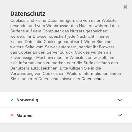
×
Datenschutz
Cookies sind kleine Datenmengen, die von einer Website
gesendet und vom Webbrowser des Nutzers während des
Surfens auf dem Computer des Nutzers gespeichert
Zum Hauptinhalt springen
werden. Ihr Browser speichert jede Nachricht in einer
kleinen Datei, die Cookie genannt wird. Wenn Sie eine
weitere Seite vom Server anfordern, sendet Ihr Browser
das Cookie an den Server zurück. Cookies wurden als
zuverlässiger Mechanismus für Websites entwickelt, um
sich Informationen zu merken oder die Surfaktivitäten des
Benutzers aufzuzeichnen. Bitte willigen Sie in die
Verwendung von Cookies ein. Weitere Informationen finden
Sie sind hier:
Sie in unseren Datenschutzhinweisen.
Datenschutz
Beruf und Digitalisierung
Beruf und Weiterbildung
Berufsorientierung
Notwendig
Berufliche Neuorientierung in Krisenzeiten -NEU-
Matomo
Aktuelle Krisen erschüttern viele Karrierepläne. Nutzen
Sie diese Zeit, um Ihren beruflichen Weg zu reflektieren