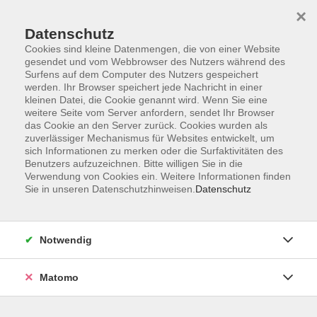
×
Datenschutz
Cookies sind kleine Datenmengen, die von einer Website
gesendet und vom Webbrowser des Nutzers während des
Surfens auf dem Computer des Nutzers gespeichert
Zum Hauptinhalt springen
werden. Ihr Browser speichert jede Nachricht in einer
Der Kurs konnte nicht gefunden werden.
kleinen Datei, die Cookie genannt wird. Wenn Sie eine
weitere Seite vom Server anfordern, sendet Ihr Browser
das Cookie an den Server zurück. Cookies wurden als
zuverlässiger Mechanismus für Websites entwickelt, um
sich Informationen zu merken oder die Surfaktivitäten des
Benutzers aufzuzeichnen. Bitte willigen Sie in die
Verwendung von Cookies ein. Weitere Informationen finden
Die Volkshochschule wird mitfinanziert
Sie in unseren Datenschutzhinweisen.
Datenschutz
durch Steuermittel auf der Grundlage des
von den Abgeordneten des Sächsischen
Landtags beschlossenen Haushaltes.
Notwendig
Honorarordnung
Entgeltordnung
Matomo
Förderhinweis
AGB