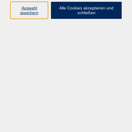
Datenschutzerklärung
Auswahl
Alle Cookies akzeptieren und
Impressum
speichern
schließen
Widerruf
Programm
Zeitgeschehen und Diskurs
Kunst und Kultur
Bewusst leben
Fremdsprachen
Deutsch
Beruf und Digitalisierung
Inhalte