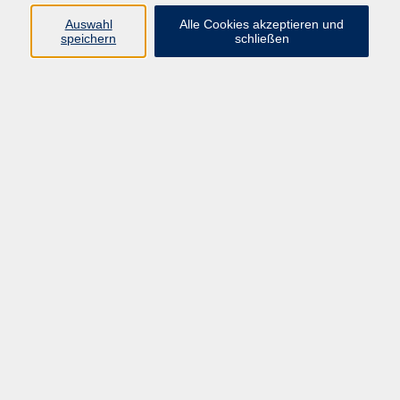
Auswahl
Alle Cookies akzeptieren und
Passenden Kurs finden
speichern
schließen
Bewegung - Ernährung - Entspannung
Jetzt Kurs finden
Yoga