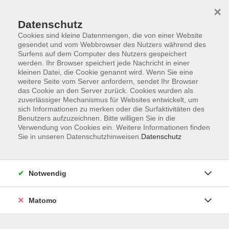
×
Datenschutz
Cookies sind kleine Datenmengen, die von einer Website
gesendet und vom Webbrowser des Nutzers während des
Surfens auf dem Computer des Nutzers gespeichert
Zum Hauptinhalt springen
Sie sind hier:
werden. Ihr Browser speichert jede Nachricht in einer
Landing page: Gesund leben
kleinen Datei, die Cookie genannt wird. Wenn Sie eine
weitere Seite vom Server anfordern, sendet Ihr Browser
das Cookie an den Server zurück. Cookies wurden als
zuverlässiger Mechanismus für Websites entwickelt, um
Gesund leben
sich Informationen zu merken oder die Surfaktivitäten des
Gesund bleiben beginnt heute
Benutzers aufzuzeichnen. Bitte willigen Sie in die
Verwendung von Cookies ein. Weitere Informationen finden
Sie in unseren Datenschutzhinweisen.
Datenschutz
Notwendig
Matomo
Gesund leben