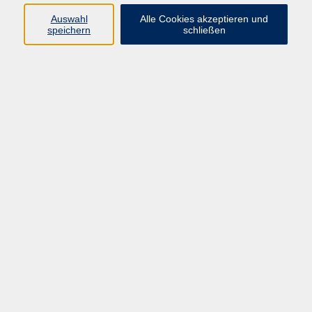
Auswahl
Alle Cookies akzeptieren und
speichern
schließen
Üben Sie Englisch dort, wo Sprache lebendig wird.
Sprechen Sie, hören Sie zu und probieren Sie sich aus.
Die Kursleiterinnen werden immer anwesend sein, um
Fragen zu beantworten und Hilfestellung zu geben. Die
Idee ist es, ungezwungen nette Menschen zu treffen und
dabei Sprachbarrieren abzubauen.
Let's lunch in English