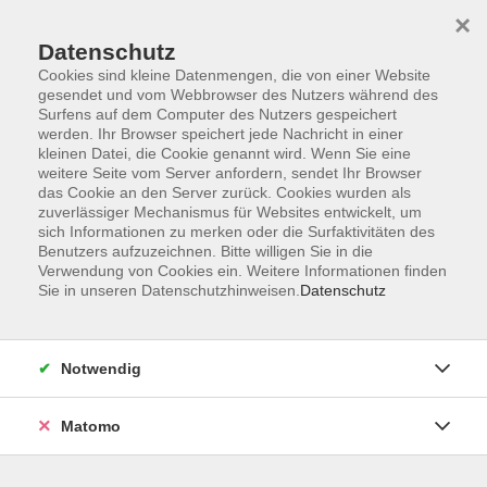
×
Datenschutz
Cookies sind kleine Datenmengen, die von einer Website
gesendet und vom Webbrowser des Nutzers während des
Surfens auf dem Computer des Nutzers gespeichert
Zum Hauptinhalt springen
Sie sind hier:
werden. Ihr Browser speichert jede Nachricht in einer
Kontakt und Service
kleinen Datei, die Cookie genannt wird. Wenn Sie eine
Verzeichnis Kursleiterinnen und Kursleiter
weitere Seite vom Server anfordern, sendet Ihr Browser
das Cookie an den Server zurück. Cookies wurden als
zuverlässiger Mechanismus für Websites entwickelt, um
sich Informationen zu merken oder die Surfaktivitäten des
Kursleiterinnen und Kursleiter
Benutzers aufzuzeichnen. Bitte willigen Sie in die
Verwendung von Cookies ein. Weitere Informationen finden
Sie in unseren Datenschutzhinweisen.
Datenschutz
Philipp, Marion
Diplomlehrerin Englisch /
Russisch
Notwendig
Matomo
Englisch - Aufbaukurs A2. 3 entspannt
Mi. 09.09.2026 13:30