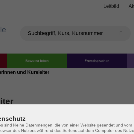
Leitbild
Ak
Bewusst leben
Fremdsprachen
erinnen und Kursleiter
iter
enschutz
ta
s sind kleine Datenmengen, die von einer Website gesendet und vom
owser des Nutzers während des Surfens auf dem Computer des Nutze