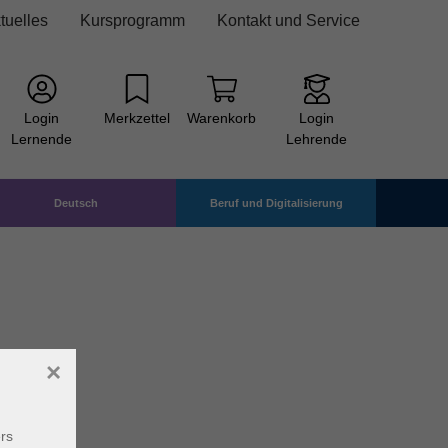
tuelles
Kursprogramm
Kontakt und Service
Login
Merkzettel
Warenkorb
Login
Lernende
Lehrende
Deutsch
Beruf und Digitalisierung
×
rs