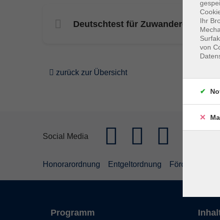
gespei
Cookie
Ihr Br
Deutschtest für Zuwanderer
Mechan
Surfak
von Co
Daten
zurück zur Übersicht
No
Ma
Social Media
Honorarordnung
Entgeltordnung
Förderhinweis
Programm
Inhal