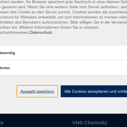
chert werden. Ihr Browser speichert jede Nachricht in einer kleinen Dat
 genannt wird. Wenn Sie eine weitere Seite vom Server anfordern, se
Fr. 03.
owser das Cookie an den Server zurück. Cookies wurden als zuverlässi
ismus für Websites entwickelt, um sich Informationen zu merken oder
Chemni
tivitäten des Benutzers aufzuzeichnen. Bitte willigen Sie in die Verwen
okies ein. Weitere Informationen finden Sie in unseren
schutzhinweisen.
Datenschutz
twendig
tomo
Die Volkshochschule wird 
der Grundlage des von 
La
Auswahl speichern
Alle Cookies akzeptieren und schl
AGB
Datenschutzerklärung
Impressum
Widerruf
te
VHS Chemnitz