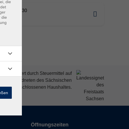
ei, die
ndet
07.2026 08:30
ger
 die
tz
dung
mitfinanziert durch Steuermittel auf
den Abgeordneten des Sächsischen
ndtags beschlossenen Haushaltes.
ießen
Öffnungszeiten