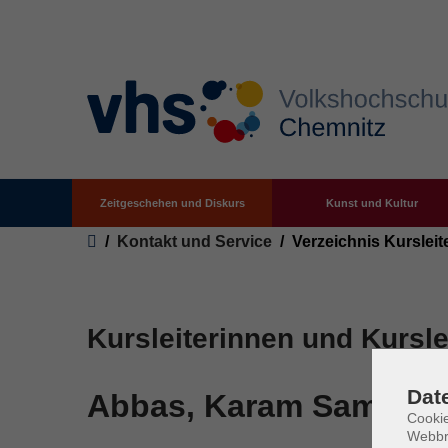
Zeitgeschehen und Diskurs
Kunst und Kultur
Zum Hauptinhalt springen
Sie sind hier:
Kontakt und Service
Verzeichnis Kursleit
Kursleiterinnen und Kursle
Dat
Abbas, Karam Samy At
Cookie
Webbr