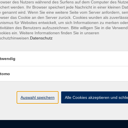
owser des Nutzers während des Surfens auf dem Computer des Nutze
chert werden. Ihr Browser speichert jede Nachricht in einer kleinen Dat
 genannt wird. Wenn Sie eine weitere Seite vom Server anfordern, se
owser das Cookie an den Server zurück. Cookies wurden als zuverlässi
Di. 22.
ismus für Websites entwickelt, um sich Informationen zu merken oder
tivitäten des Benutzers aufzuzeichnen. Bitte willigen Sie in die Verwen
Chemni
okies ein. Weitere Informationen finden Sie in unseren
schutzhinweisen.
Datenschutz
twendig
tomo
Die Volkshochschule wird 
der Grundlage des von 
La
Auswahl speichern
Alle Cookies akzeptieren und schl
AGB
Datenschutzerklärung
Impressum
Widerruf