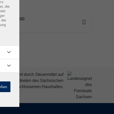
rs
ei, die
ndet
ger
09.2026 17:00
 die
dung
tz
mitfinanziert durch Steuermittel auf
den Abgeordneten des Sächsischen
ndtags beschlossenen Haushaltes.
ießen