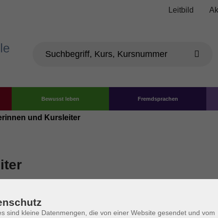
Leitbild
Ak
Bewusst leben
Fremdsprachen
erinnen und Kursleiter
iter
enschutz
s sind kleine Datenmengen, die von einer Website gesendet und vom
perarbeit und Qi Gong