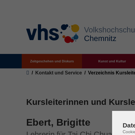
Zeitgeschehen und Diskurs
Kunst und Kultur
Zum Hauptinhalt springen
Sie sind hier:
Kontakt und Service
Verzeichnis Kursleit
Kursleiterinnen und Kursle
Ebert, Brigitte
Dat
Cookie
Lehrerin für Tai Chi Chuan, Kör