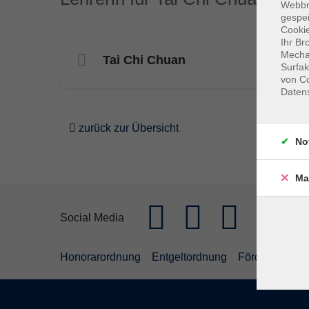
Webbr
gespei
Cookie
Ihr Br
Mechan
Tai Chi Chuan
Surfak
von Co
Daten
zurück zur Übersicht
No
Ma
Social Media
Honorarordnung
Entgeltordnung
Förderhinweis