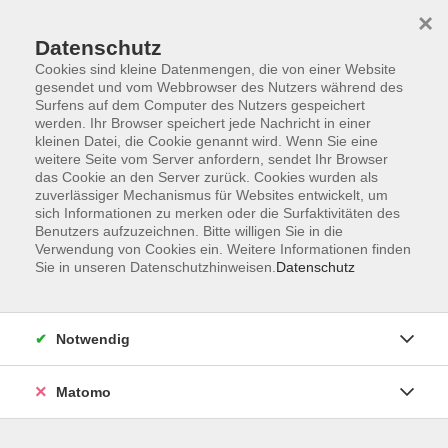
×
Datenschutz
Cookies sind kleine Datenmengen, die von einer Website
gesendet und vom Webbrowser des Nutzers während des
Surfens auf dem Computer des Nutzers gespeichert
Zum Hauptinhalt springen
Sie sind hier:
werden. Ihr Browser speichert jede Nachricht in einer
Auftragsmaßnahmen
kleinen Datei, die Cookie genannt wird. Wenn Sie eine
weitere Seite vom Server anfordern, sendet Ihr Browser
das Cookie an den Server zurück. Cookies wurden als
zuverlässiger Mechanismus für Websites entwickelt, um
Auftragsmaßnahmen
sich Informationen zu merken oder die Surfaktivitäten des
Schulungen und Seminare speziell nach Ihren
Benutzers aufzuzeichnen. Bitte willigen Sie in die
Anforderungen
Verwendung von Cookies ein. Weitere Informationen finden
Sie in unseren Datenschutzhinweisen.
Datenschutz
Haben Sie in Ihrem Unternehmen Interesse an einer
hausinternen Schulung zu einem Thema?
Notwendig
Sprechen Sie uns an. Gern erstellen wir Ihnen ein
individuelles Angebot.
Matomo
Auftragsmaßnahmen konzipieren wir nach Ihrem