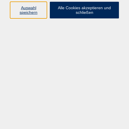
Anforderungsprofil.
Auswahl
Alle Cookies akzeptieren und
Sie beschreiben uns, was Sie brauchen. Wir beraten Sie
speichern
schließen
zu geeigneten Kursformaten, zu relevanten Themen und
suchen für Sie die besten Dozentinnen und Dozenten.