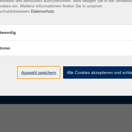
tivitäten des Benutzers aufzuzeichnen. Bitte willigen Sie in die Verwen
okies ein. Weitere Informationen finden Sie in unseren
schutzhinweisen.
Datenschutz
te
VHS Chemnitz
der vhs Chemnitz
Moritzstraße 20
twendig
09111 Chemnitz
chnis Kursleiterinnen und
iter
tomo
info@vhs-chemnitz.de
n und Antworten
Kontaktformular
tformular
0371 488 4343
Fax 0371 488 4399
Auswahl speichern
Alle Cookies akzeptieren und schl