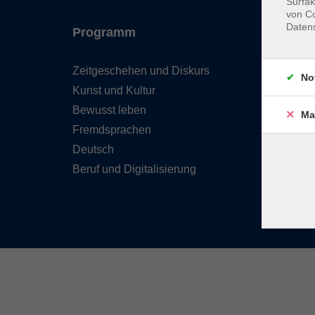
Surfak
von Co
Daten
Programm
Inhal
Zeitgeschehen und Diskurs
Team 
No
Kunst und Kultur
Verzei
Kursle
Bewusst leben
Ma
Frage
Fremdsprachen
Kontak
Deutsch
Beruf und Digitalisierung