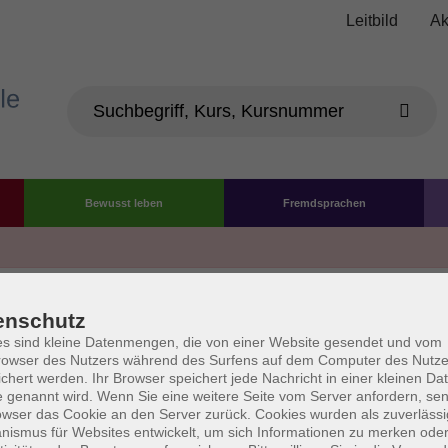
Leitbild
Ak
Bewusst leben
Fremdsprachen
Die Volkshochschule wird 
enschutz
der Grundlage des von 
s sind kleine Datenmengen, die von einer Website gesendet und vom
owser des Nutzers während des Surfens auf dem Computer des Nutze
La
chert werden. Ihr Browser speichert jede Nachricht in einer kleinen Dat
AGB
Datenschutzerklärung
Impressum
Widerruf
 genannt wird. Wenn Sie eine weitere Seite vom Server anfordern, se
owser das Cookie an den Server zurück. Cookies wurden als zuverlässi
ismus für Websites entwickelt, um sich Informationen zu merken oder