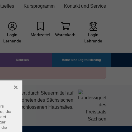
tuelles
Kursprogramm
Kontakt und Service
Login
Merkzettel
Warenkorb
Login
Lernende
Lehrende
Deutsch
Beruf und Digitalisierung
×
mitfinanziert durch Steuermittel auf
den Abgeordneten des Sächsischen
rs
ndtags beschlossenen Haushaltes.
ei, die
ndet
ger
 die