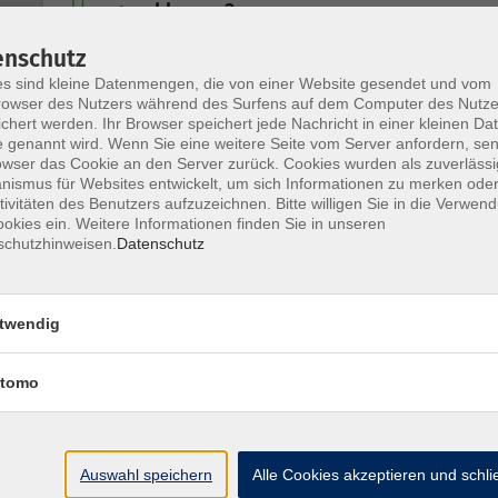
geschlossen?
enschutz
s sind kleine Datenmengen, die von einer Website gesendet und vom
Das Ende der transatlantischen Partnersch
owser des Nutzers während des Surfens auf dem Computer des Nutze
Zum Verhältnis zwischen Europa, Deutschl
chert werden. Ihr Browser speichert jede Nachricht in einer kleinen Dat
und den USA
 genannt wird. Wenn Sie eine weitere Seite vom Server anfordern, se
owser das Cookie an den Server zurück. Cookies wurden als zuverlässi
ismus für Websites entwickelt, um sich Informationen zu merken oder
tivitäten des Benutzers aufzuzeichnen. Bitte willigen Sie in die Verwen
Zur Diskussion: Was haben Stolpersteine 
okies ein. Weitere Informationen finden Sie in unseren
Demokratie zu tun?
schutzhinweisen.
Datenschutz
„Herumtreiberinnen“ – Lesung und Gesprä
twendig
Bettina Wilpert
tomo
Populistische Rhetorik analysieren und
verstehen: Soziale Medien
Auswahl speichern
Alle Cookies akzeptieren und schl