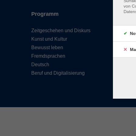
Surfak
von Co
Daten
Programm
Inhal
Zeitgeschehen und Diskurs
Team 
No
Kunst und Kultur
Verzei
Kursle
Bewusst leben
Ma
Frage
Fremdsprachen
Kontak
Deutsch
Beruf und Digitalisierung