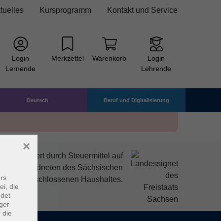
tuelles
Kursprogramm
Kontakt und Service
Login
Merkzettel
Warenkorb
Login
Lernende
Lehrende
Deutsch
Beruf und Digitalisierung
×
mitfinanziert durch Steuermittel auf
den Abgeordneten des Sächsischen
rs
ndtags beschlossenen Haushaltes.
ei, die
ndet
ger
 die