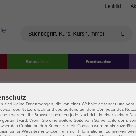
Leitbild
Ak
Bewusst leben
Fremdsprachen
Die Volkshochschule wird 
enschutz
der Grundlage des von 
s sind kleine Datenmengen, die von einer Website gesendet und vom
owser des Nutzers während des Surfens auf dem Computer des Nutze
La
chert werden. Ihr Browser speichert jede Nachricht in einer kleinen Dat
AGB
Datenschutzerklärung
Impressum
Widerruf
 genannt wird. Wenn Sie eine weitere Seite vom Server anfordern, se
owser das Cookie an den Server zurück. Cookies wurden als zuverlässi
ismus für Websites entwickelt, um sich Informationen zu merken oder