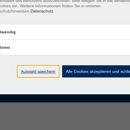
tivitäten des Benutzers aufzuzeichnen. Bitte willigen Sie in die Verwen
okies ein. Weitere Informationen finden Sie in unseren
schutzhinweisen.
Datenschutz
te
VHS Chemnitz
der vhs Chemnitz
Moritzstraße 20
twendig
09111 Chemnitz
chnis Kursleiterinnen und
iter
tomo
info@vhs-chemnitz.de
n und Antworten
Kontaktformular
tformular
0371 488 4343
Fax 0371 488 4399
Auswahl speichern
Alle Cookies akzeptieren und schl