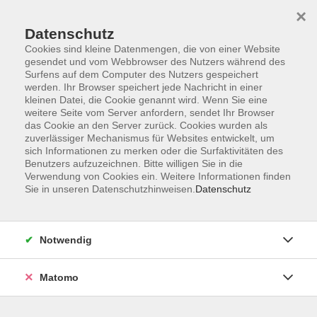
×
Datenschutz
Cookies sind kleine Datenmengen, die von einer Website
gesendet und vom Webbrowser des Nutzers während des
Surfens auf dem Computer des Nutzers gespeichert
Zum Hauptinhalt springen
werden. Ihr Browser speichert jede Nachricht in einer
Der Kurs konnte nicht gefunden werden.
kleinen Datei, die Cookie genannt wird. Wenn Sie eine
weitere Seite vom Server anfordern, sendet Ihr Browser
das Cookie an den Server zurück. Cookies wurden als
zuverlässiger Mechanismus für Websites entwickelt, um
sich Informationen zu merken oder die Surfaktivitäten des
Benutzers aufzuzeichnen. Bitte willigen Sie in die
Verwendung von Cookies ein. Weitere Informationen finden
Die Volkshochschule wird mitfinanziert
Sie in unseren Datenschutzhinweisen.
Datenschutz
durch Steuermittel auf der Grundlage des
von den Abgeordneten des Sächsischen
Landtags beschlossenen Haushaltes.
Notwendig
Honorarordnung
Entgeltordnung
Matomo
Förderhinweis
AGB