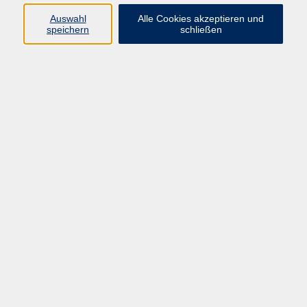
Datenschutzerklärung
Auswahl
Alle Cookies akzeptieren und
Impressum
speichern
schließen
Widerruf
Programm
Zeitgeschehen und Diskurs
Kunst und Kultur
Bewusst leben
Fremdsprachen
Deutsch
Beruf und Digitalisierung
Inhalte