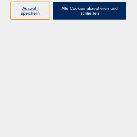
Datenschutzerklärung
Auswahl
Alle Cookies akzeptieren und
Impressum
speichern
schließen
Widerruf
Programm
Zeitgeschehen und Diskurs
Kunst und Kultur
Bewusst leben
Fremdsprachen
Deutsch
Beruf und Digitalisierung
Inhalte