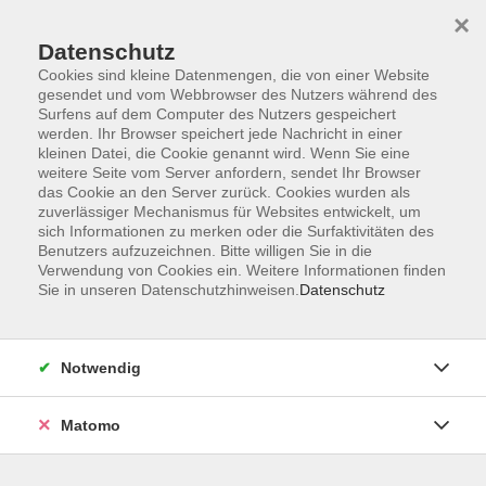
×
Datenschutz
Cookies sind kleine Datenmengen, die von einer Website
gesendet und vom Webbrowser des Nutzers während des
Surfens auf dem Computer des Nutzers gespeichert
Zum Hauptinhalt springen
werden. Ihr Browser speichert jede Nachricht in einer
Der Kurs konnte nicht gefunden werden.
kleinen Datei, die Cookie genannt wird. Wenn Sie eine
weitere Seite vom Server anfordern, sendet Ihr Browser
das Cookie an den Server zurück. Cookies wurden als
zuverlässiger Mechanismus für Websites entwickelt, um
sich Informationen zu merken oder die Surfaktivitäten des
Benutzers aufzuzeichnen. Bitte willigen Sie in die
Verwendung von Cookies ein. Weitere Informationen finden
Die Volkshochschule wird mitfinanziert
Sie in unseren Datenschutzhinweisen.
Datenschutz
durch Steuermittel auf der Grundlage des
von den Abgeordneten des Sächsischen
Landtags beschlossenen Haushaltes.
Notwendig
Honorarordnung
Entgeltordnung
Matomo
Förderhinweis
AGB