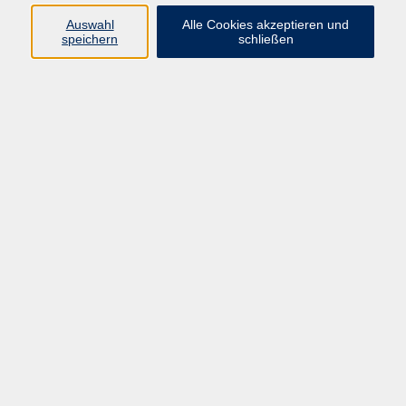
Datenschutzerklärung
Auswahl
Alle Cookies akzeptieren und
Impressum
speichern
schließen
Widerruf
Programm
Zeitgeschehen und Diskurs
Kunst und Kultur
Bewusst leben
Fremdsprachen
Deutsch
Beruf und Digitalisierung
Inhalte