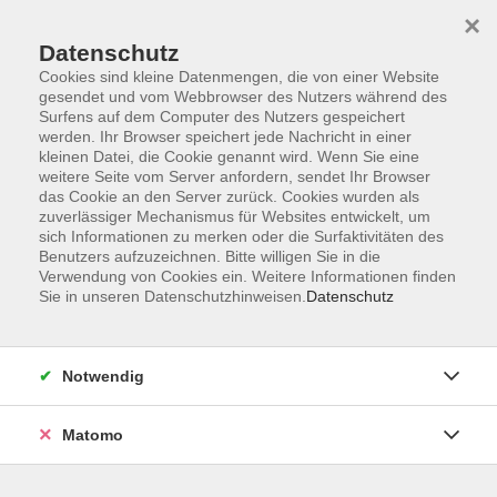
×
Datenschutz
Cookies sind kleine Datenmengen, die von einer Website
gesendet und vom Webbrowser des Nutzers während des
Surfens auf dem Computer des Nutzers gespeichert
Zum Hauptinhalt springen
werden. Ihr Browser speichert jede Nachricht in einer
Der Kurs konnte nicht gefunden werden.
kleinen Datei, die Cookie genannt wird. Wenn Sie eine
weitere Seite vom Server anfordern, sendet Ihr Browser
das Cookie an den Server zurück. Cookies wurden als
zuverlässiger Mechanismus für Websites entwickelt, um
sich Informationen zu merken oder die Surfaktivitäten des
Benutzers aufzuzeichnen. Bitte willigen Sie in die
Verwendung von Cookies ein. Weitere Informationen finden
Die Volkshochschule wird mitfinanziert
Sie in unseren Datenschutzhinweisen.
Datenschutz
durch Steuermittel auf der Grundlage des
von den Abgeordneten des Sächsischen
Landtags beschlossenen Haushaltes.
Notwendig
Honorarordnung
Entgeltordnung
Matomo
Förderhinweis
AGB