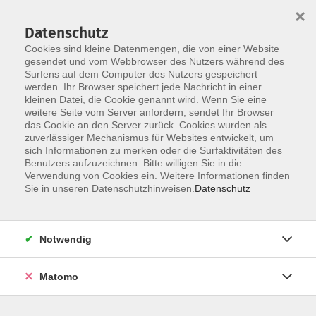
×
Datenschutz
Cookies sind kleine Datenmengen, die von einer Website
gesendet und vom Webbrowser des Nutzers während des
Surfens auf dem Computer des Nutzers gespeichert
Zum Hauptinhalt springen
werden. Ihr Browser speichert jede Nachricht in einer
kleinen Datei, die Cookie genannt wird. Wenn Sie eine
weitere Seite vom Server anfordern, sendet Ihr Browser
das Cookie an den Server zurück. Cookies wurden als
zuverlässiger Mechanismus für Websites entwickelt, um
sich Informationen zu merken oder die Surfaktivitäten des
Benutzers aufzuzeichnen. Bitte willigen Sie in die
Verwendung von Cookies ein. Weitere Informationen finden
Sie sind hier:
Sie in unseren Datenschutzhinweisen.
Datenschutz
Online-Angebote
vhs.wissen live
Gemeinsames und Kurioses unter den Sprachen
Notwendig
Europas
Matomo
Sie begeben sich auf eine Rundreise durch die
Eurolinguistik, jener Wissenschaft, die nach den