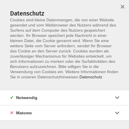
×
Datenschutz
Cookies sind kleine Datenmengen, die von einer Website
gesendet und vom Webbrowser des Nutzers während des
Surfens auf dem Computer des Nutzers gespeichert
Zum Hauptinhalt springen
werden. Ihr Browser speichert jede Nachricht in einer
kleinen Datei, die Cookie genannt wird. Wenn Sie eine
weitere Seite vom Server anfordern, sendet Ihr Browser
das Cookie an den Server zurück. Cookies wurden als
zuverlässiger Mechanismus für Websites entwickelt, um
sich Informationen zu merken oder die Surfaktivitäten des
Benutzers aufzuzeichnen. Bitte willigen Sie in die
Verwendung von Cookies ein. Weitere Informationen finden
Sie sind hier:
Sie in unseren Datenschutzhinweisen.
Datenschutz
Online-Angebote
vhs.wissen live
Die Abschottung der Welt: Als Jüdinnen und Juden
Notwendig
1933 bis 1945 vor verschlossenen Grenzen standen
Matomo
Im nationalsozialistischen Deutschland drangsaliert und
verfolgt, versuchten viele Jüdinnen und Juden