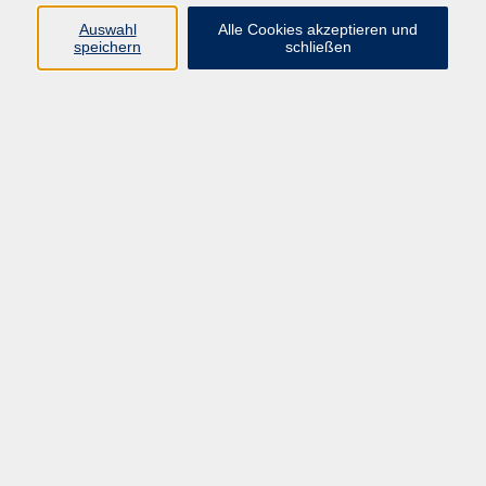
Auswahl
Alle Cookies akzeptieren und
speichern
schließen
AufeinanderAchten - der Erste-Hilfe-Kurs für
die Seele
Mi. 23.09.2026 18:00
Als Auslandskorrespondent in Afrika
unterwegs: Journalistische Einblicke
Do. 24.09.2026 18:00
Pulverfass Balkan? Lesung und Gespräch
Mo. 05.10.2026 19:00