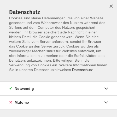
×
Datenschutz
Cookies sind kleine Datenmengen, die von einer Website
gesendet und vom Webbrowser des Nutzers während des
Surfens auf dem Computer des Nutzers gespeichert
Zum Hauptinhalt springen
werden. Ihr Browser speichert jede Nachricht in einer
kleinen Datei, die Cookie genannt wird. Wenn Sie eine
weitere Seite vom Server anfordern, sendet Ihr Browser
das Cookie an den Server zurück. Cookies wurden als
zuverlässiger Mechanismus für Websites entwickelt, um
sich Informationen zu merken oder die Surfaktivitäten des
Benutzers aufzuzeichnen. Bitte willigen Sie in die
Verwendung von Cookies ein. Weitere Informationen finden
Sie sind hier:
Sie in unseren Datenschutzhinweisen.
Datenschutz
Kunst und Kultur
Bildende Kunst
Malen und Zeichnen
Notwendig
Herbstlicher Morgen in Aquarell
Matomo
Alle Interessenten und Liebhaber des Herbstes werden
ganz herzlich dazu eingeladen, diese wunderbare