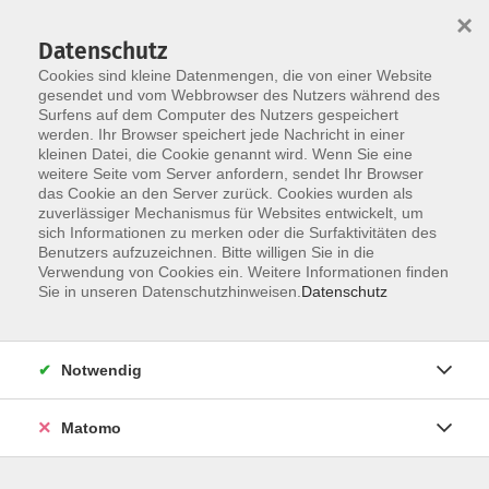
×
Datenschutz
Cookies sind kleine Datenmengen, die von einer Website
gesendet und vom Webbrowser des Nutzers während des
Surfens auf dem Computer des Nutzers gespeichert
Zum Hauptinhalt springen
werden. Ihr Browser speichert jede Nachricht in einer
kleinen Datei, die Cookie genannt wird. Wenn Sie eine
Digitale Kunst und Design
weitere Seite vom Server anfordern, sendet Ihr Browser
das Cookie an den Server zurück. Cookies wurden als
zuverlässiger Mechanismus für Websites entwickelt, um
sich Informationen zu merken oder die Surfaktivitäten des
Benutzers aufzuzeichnen. Bitte willigen Sie in die
Verwendung von Cookies ein. Weitere Informationen finden
Sie in unseren Datenschutzhinweisen.
Datenschutz
5 Kurse
zurück zu Kunst und Kultur
Notwendig
Kurse nach Themen
Matomo
Fotografie
4
Medienkunst
1