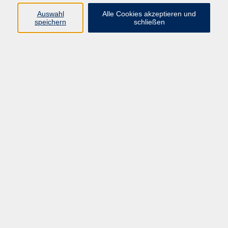
Valeza Polster
Auswahl
Alle Cookies akzeptieren und
speichern
schließen
Leiterin Fachbereich Kunst und Kultur
+ 49 (0)371 488-4326
polster@vhs-chemnitz.de
Alin Grießig
Kursorganisation und Service
+49 371 488-4335
griessig@vhs-chemnitz.de
Ergebnisse filtern
Grundkurs Fotografie: Einfach bessere Bilder
Di. 08.09.2026 17:00