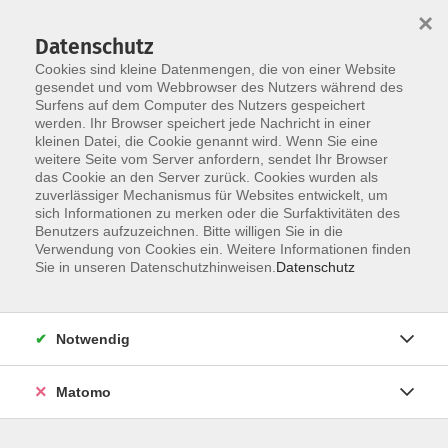
×
Datenschutz
Cookies sind kleine Datenmengen, die von einer Website
gesendet und vom Webbrowser des Nutzers während des
Surfens auf dem Computer des Nutzers gespeichert
Zum Hauptinhalt springen
werden. Ihr Browser speichert jede Nachricht in einer
kleinen Datei, die Cookie genannt wird. Wenn Sie eine
weitere Seite vom Server anfordern, sendet Ihr Browser
das Cookie an den Server zurück. Cookies wurden als
zuverlässiger Mechanismus für Websites entwickelt, um
sich Informationen zu merken oder die Surfaktivitäten des
Benutzers aufzuzeichnen. Bitte willigen Sie in die
Verwendung von Cookies ein. Weitere Informationen finden
Sie sind hier:
Sie in unseren Datenschutzhinweisen.
Datenschutz
Kunst und Kultur
Handwerk
Kreatives Gestalten
Notwendig
Die Kunst des Faltens – Origami entdecken
Matomo
Origami verbindet Kreativität, Ruhe und Konzentration.
In diesem Kurs werden die Geschichte und die