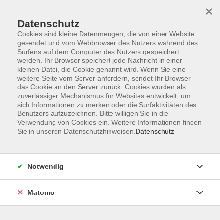
×
Datenschutz
Cookies sind kleine Datenmengen, die von einer Website
gesendet und vom Webbrowser des Nutzers während des
Surfens auf dem Computer des Nutzers gespeichert
Zum Hauptinhalt springen
werden. Ihr Browser speichert jede Nachricht in einer
kleinen Datei, die Cookie genannt wird. Wenn Sie eine
weitere Seite vom Server anfordern, sendet Ihr Browser
das Cookie an den Server zurück. Cookies wurden als
zuverlässiger Mechanismus für Websites entwickelt, um
sich Informationen zu merken oder die Surfaktivitäten des
Benutzers aufzuzeichnen. Bitte willigen Sie in die
Verwendung von Cookies ein. Weitere Informationen finden
Sie sind hier:
Sie in unseren Datenschutzhinweisen.
Datenschutz
Kunst und Kultur
Bildende Kunst
Malen und Zeichnen
Notwendig
Aquarellieren experimentell
Matomo
Tauchen Sie ein in die spannende Welt des Fabulierens
mit Aquarellfarben. Das Aquarellieren eröffnet ein reiches