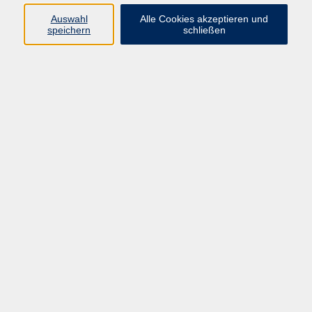
Datenschutzerklärung
Auswahl
Alle Cookies akzeptieren und
Impressum
speichern
schließen
Widerruf
Programm
Zeitgeschehen und Diskurs
Kunst und Kultur
Bewusst leben
Fremdsprachen
Deutsch
Beruf und Digitalisierung
Inhalte