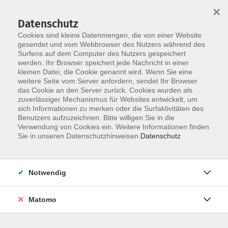
×
Datenschutz
Cookies sind kleine Datenmengen, die von einer Website
gesendet und vom Webbrowser des Nutzers während des
Surfens auf dem Computer des Nutzers gespeichert
Zum Hauptinhalt springen
werden. Ihr Browser speichert jede Nachricht in einer
Der Kurs konnte nicht gefunden werden.
kleinen Datei, die Cookie genannt wird. Wenn Sie eine
weitere Seite vom Server anfordern, sendet Ihr Browser
das Cookie an den Server zurück. Cookies wurden als
zuverlässiger Mechanismus für Websites entwickelt, um
sich Informationen zu merken oder die Surfaktivitäten des
Benutzers aufzuzeichnen. Bitte willigen Sie in die
Verwendung von Cookies ein. Weitere Informationen finden
Die Volkshochschule wird mitfinanziert
Sie in unseren Datenschutzhinweisen.
Datenschutz
durch Steuermittel auf der Grundlage des
von den Abgeordneten des Sächsischen
Landtags beschlossenen Haushaltes.
Notwendig
Honorarordnung
Entgeltordnung
Matomo
Förderhinweis
AGB