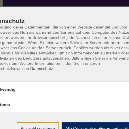
Wochentage
Tageszeit
enschutz
s sind kleine Datenmengen, die von einer Website gesendet und vom
Veranstaltungsart
owser des Nutzers während des Surfens auf dem Computer des Nutze
chert werden. Ihr Browser speichert jede Nachricht in einer kleinen Dat
 genannt wird. Wenn Sie eine weitere Seite vom Server anfordern, se
owser das Cookie an den Server zurück. Cookies wurden als zuverlässi
nur buchbare
nur beginnende
ismus für Websites entwickelt, um sich Informationen zu merken oder
tivitäten des Benutzers aufzuzeichnen. Bitte willigen Sie in die Verwen
okies ein. Weitere Informationen finden Sie in unseren
schutzhinweisen.
Datenschutz
Nordsamisch - Einführungskurs A1 (onli
twendig
Nordsamisch - Grundkurs A1. 3 (online)
tomo
Auswahl speichern
Alle Cookies akzeptieren und schl