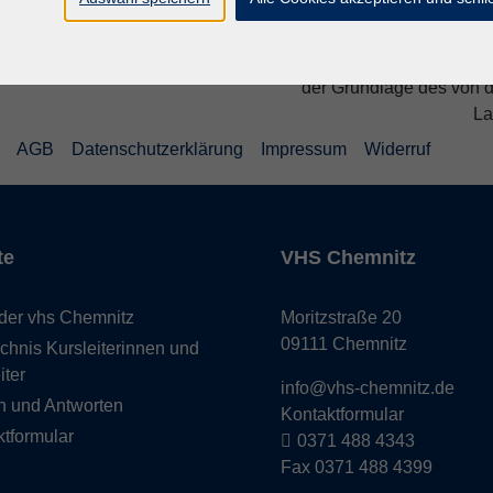
Die Volkshochschule wird 
der Grundlage des von 
La
AGB
Datenschutzerklärung
Impressum
Widerruf
te
VHS Chemnitz
der vhs Chemnitz
Moritzstraße 20
09111 Chemnitz
chnis Kursleiterinnen und
iter
info@vhs-chemnitz.de
n und Antworten
Kontaktformular
tformular
0371 488 4343
Fax 0371 488 4399