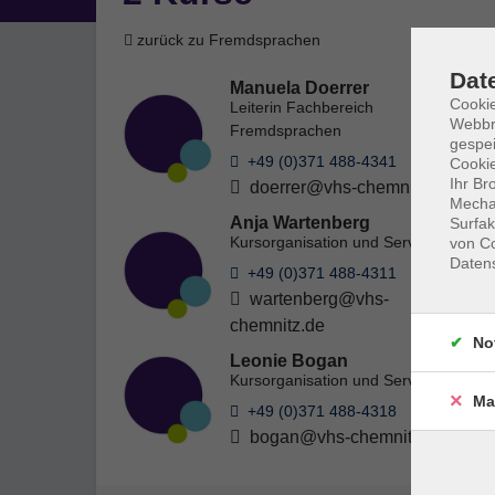
zurück zu Fremdsprachen
Dat
Manuela Doerrer
Cookie
Leiterin Fachbereich
Webbr
Fremdsprachen
gespei
+49 (0)371 488-4341
Cookie
Ihr Br
doerrer@vhs-chemnitz.de
Mechan
Anja Wartenberg
Surfak
Kursorganisation und Service
von Co
Daten
+49 (0)371 488-4311
wartenberg@vhs-
chemnitz.de
No
Leonie Bogan
Kursorganisation und Service
Ma
+49 (0)371 488-4318
bogan@vhs-chemnitz.de