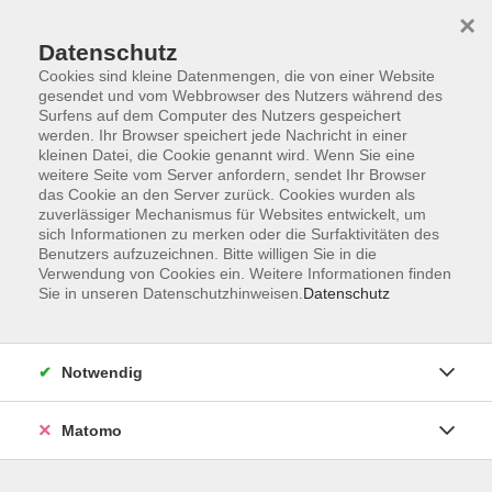
×
Datenschutz
Cookies sind kleine Datenmengen, die von einer Website
gesendet und vom Webbrowser des Nutzers während des
Surfens auf dem Computer des Nutzers gespeichert
Zum Hauptinhalt springen
werden. Ihr Browser speichert jede Nachricht in einer
kleinen Datei, die Cookie genannt wird. Wenn Sie eine
Modernes Hebräisch / Ivrit
weitere Seite vom Server anfordern, sendet Ihr Browser
das Cookie an den Server zurück. Cookies wurden als
zuverlässiger Mechanismus für Websites entwickelt, um
sich Informationen zu merken oder die Surfaktivitäten des
Benutzers aufzuzeichnen. Bitte willigen Sie in die
Verwendung von Cookies ein. Weitere Informationen finden
Sie in unseren Datenschutzhinweisen.
Datenschutz
3 Kurse
zurück zu Fremdsprachen
Notwendig
Manuela Doerrer
Matomo
Leiterin Fachbereich Fremdsprachen
+49 (0)371 488-4341
doerrer@vhs-chemnitz.de