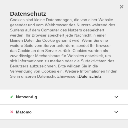
×
Datenschutz
Cookies sind kleine Datenmengen, die von einer Website
gesendet und vom Webbrowser des Nutzers während des
Surfens auf dem Computer des Nutzers gespeichert
Zum Hauptinhalt springen
werden. Ihr Browser speichert jede Nachricht in einer
kleinen Datei, die Cookie genannt wird. Wenn Sie eine
weitere Seite vom Server anfordern, sendet Ihr Browser
das Cookie an den Server zurück. Cookies wurden als
zuverlässiger Mechanismus für Websites entwickelt, um
sich Informationen zu merken oder die Surfaktivitäten des
Benutzers aufzuzeichnen. Bitte willigen Sie in die
Verwendung von Cookies ein. Weitere Informationen finden
Sie sind hier:
Sie in unseren Datenschutzhinweisen.
Datenschutz
Fremdsprachen
Japanisch
Japanisch - Grundkurs A1. 2
Notwendig
Die Voraussetzung für die Kursteilnahme sind Kenntnisse
Matomo
der Stufe A1. 1.