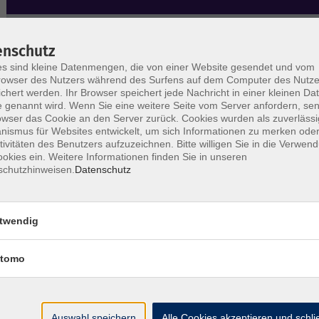
Wochentage
Tageszeit
enschutz
s sind kleine Datenmengen, die von einer Website gesendet und vom
Veranstaltungsart
owser des Nutzers während des Surfens auf dem Computer des Nutze
chert werden. Ihr Browser speichert jede Nachricht in einer kleinen Dat
 genannt wird. Wenn Sie eine weitere Seite vom Server anfordern, se
owser das Cookie an den Server zurück. Cookies wurden als zuverlässi
nur buchbare
nur beginnende
ismus für Websites entwickelt, um sich Informationen zu merken oder
tivitäten des Benutzers aufzuzeichnen. Bitte willigen Sie in die Verwen
okies ein. Weitere Informationen finden Sie in unseren
schutzhinweisen.
Datenschutz
Isländisch Einführungskurs A1 (online)
twendig
tomo
Auswahl speichern
Alle Cookies akzeptieren und schl