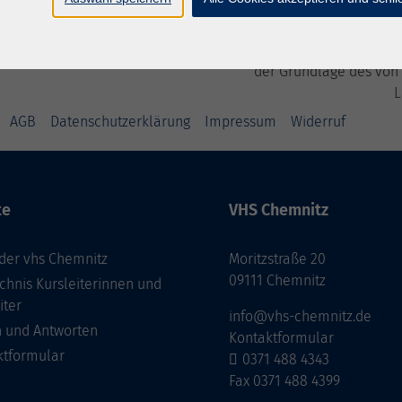
Die Volkshochschule wird m
der Grundlage des von
L
AGB
Datenschutzerklärung
Impressum
Widerruf
te
VHS Chemnitz
der vhs Chemnitz
Moritzstraße 20
09111 Chemnitz
chnis Kursleiterinnen und
iter
info@vhs-chemnitz.de
n und Antworten
Kontaktformular
ktformular
0371 488 4343
Fax 0371 488 4399