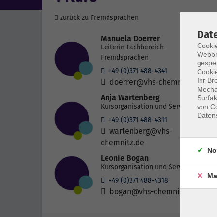
zurück zu Fremdsprachen
Dat
Manuela Doerrer
Cookie
Leiterin Fachbereich
Webbr
Fremdsprachen
gespei
+49 (0)371 488-4341
Cookie
Ihr Br
doerrer@vhs-chemnitz.de
Mechan
Anja Wartenberg
Surfak
Kursorganisation und Service
von Co
Daten
+49 (0)371 488-4311
wartenberg@vhs-
chemnitz.de
No
Leonie Bogan
Kursorganisation und Service
Ma
+49 (0)371 488-4318
bogan@vhs-chemnitz.de