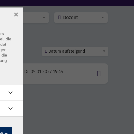
×
Ort
Dozent
rs
ei, die
ndet
ger
Datum aufsteigend
 die
dung
Di. 05.01.2027 19:45
ießen