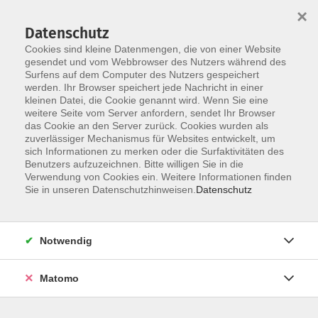
×
Datenschutz
Cookies sind kleine Datenmengen, die von einer Website
gesendet und vom Webbrowser des Nutzers während des
Surfens auf dem Computer des Nutzers gespeichert
Zum Hauptinhalt springen
werden. Ihr Browser speichert jede Nachricht in einer
kleinen Datei, die Cookie genannt wird. Wenn Sie eine
weitere Seite vom Server anfordern, sendet Ihr Browser
das Cookie an den Server zurück. Cookies wurden als
zuverlässiger Mechanismus für Websites entwickelt, um
sich Informationen zu merken oder die Surfaktivitäten des
Benutzers aufzuzeichnen. Bitte willigen Sie in die
Verwendung von Cookies ein. Weitere Informationen finden
Sie sind hier:
Sie in unseren Datenschutzhinweisen.
Datenschutz
Fremdsprachen
Modernes Hebräisch / Ivrit
Hebräisch für Fortgeschrittene A2+
Notwendig
Die Voraussetzung für die Kursteilnahme ist der Besuch
Matomo
des Vorgängerkurses oder vergleichbare Kenntnisse auf
der Stufe A2.