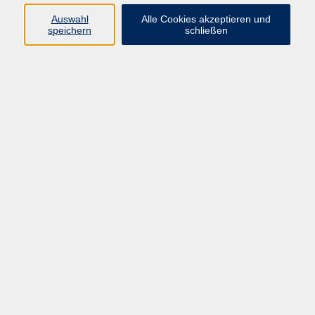
Datenschutzerklärung
Auswahl
Alle Cookies akzeptieren und
Impressum
speichern
schließen
Widerruf
Programm
Zeitgeschehen und Diskurs
Kunst und Kultur
Bewusst leben
Fremdsprachen
Deutsch
Beruf und Digitalisierung
Inhalte