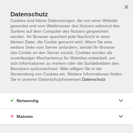
×
Datenschutz
Cookies sind kleine Datenmengen, die von einer Website
gesendet und vom Webbrowser des Nutzers während des
Surfens auf dem Computer des Nutzers gespeichert
Zum Hauptinhalt springen
werden. Ihr Browser speichert jede Nachricht in einer
Der Kurs konnte nicht gefunden werden.
kleinen Datei, die Cookie genannt wird. Wenn Sie eine
weitere Seite vom Server anfordern, sendet Ihr Browser
das Cookie an den Server zurück. Cookies wurden als
zuverlässiger Mechanismus für Websites entwickelt, um
sich Informationen zu merken oder die Surfaktivitäten des
Benutzers aufzuzeichnen. Bitte willigen Sie in die
Verwendung von Cookies ein. Weitere Informationen finden
Die Volkshochschule wird mitfinanziert
Sie in unseren Datenschutzhinweisen.
Datenschutz
durch Steuermittel auf der Grundlage des
von den Abgeordneten des Sächsischen
Landtags beschlossenen Haushaltes.
Notwendig
Honorarordnung
Entgeltordnung
Matomo
Förderhinweis
AGB