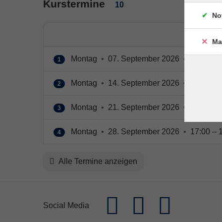
Kurstermine
10
No
Ma
Montag
•
07. September 2026
•
17:00 – 
1
Montag
•
14. September 2026
•
17:00 – 
2
Montag
•
21. September 2026
•
17:00 – 
3
Montag
•
28. September 2026
•
17:00 – 
4
Alle Termine anzeigen
Social Media