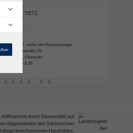
Kursort:
TIETZ
TIETZ,…
TIETZ, siehe vhs-Raumanzeige
ießen
Moritzstraße 20
09111 Chemnitz
Raum 5.35
mitfinanziert durch Steuermittel auf
den Abgeordneten des Sächsischen
ndtags beschlossenen Haushaltes.