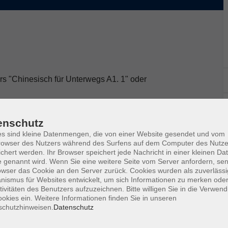
rs "Chinesisch für Unterwegs A1. 1" oder
sse für die Reise. Ohne viel Grammatik üben Sie
enschutz
auf Reisen. Die Themen werden durch interessante
s sind kleine Datenmengen, die von einer Website gesendet und vom
owser des Nutzers während des Surfens auf dem Computer des Nutze
chert werden. Ihr Browser speichert jede Nachricht in einer kleinen Dat
 genannt wird. Wenn Sie eine weitere Seite vom Server anfordern, se
owser das Cookie an den Server zurück. Cookies wurden als zuverlässi
ismus für Websites entwickelt, um sich Informationen zu merken oder
tivitäten des Benutzers aufzuzeichnen. Bitte willigen Sie in die Verwen
okies ein. Weitere Informationen finden Sie in unseren
schutzhinweisen.
Datenschutz