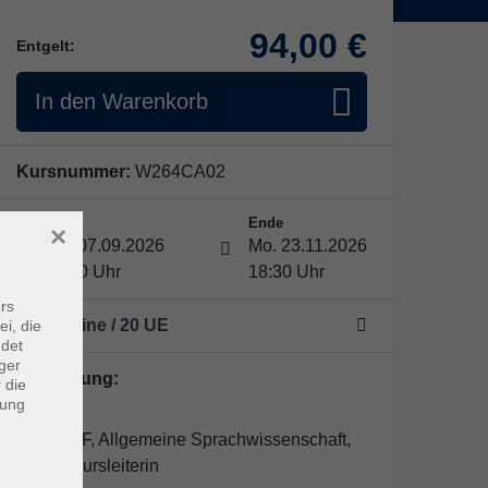
94,00 €
Entgelt:
In den Warenkorb
Kursnummer:
W264CA02
Start
Ende
×
Mo. 07.09.2026
Mo. 23.11.2026
17:00 Uhr
18:30 Uhr
rs
10 Termine
/ 20
UE
ei, die
ndet
ger
Kursleitung:
 die
dung
Yan Luo
M. A. DaF, Allgemeine Sprachwissenschaft,
BAMF-Kursleiterin