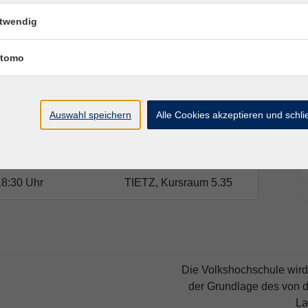
twendig
Ort / Raum
tomo
18:30 Uhr
TIETZ, Kursraum 5.35
Auswahl speichern
Alle Cookies akzeptieren und schl
18:30 Uhr
TIETZ, Kursraum 5.35
18:30 Uhr
TIETZ, Kursraum 5.35
18:30 Uhr
TIETZ, Kursraum 5.35
Die Volkshochschule wird 
der Grundlage des von 
La