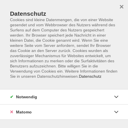
×
Datenschutz
Cookies sind kleine Datenmengen, die von einer Website
gesendet und vom Webbrowser des Nutzers während des
Surfens auf dem Computer des Nutzers gespeichert
Zum Hauptinhalt springen
werden. Ihr Browser speichert jede Nachricht in einer
kleinen Datei, die Cookie genannt wird. Wenn Sie eine
weitere Seite vom Server anfordern, sendet Ihr Browser
das Cookie an den Server zurück. Cookies wurden als
zuverlässiger Mechanismus für Websites entwickelt, um
sich Informationen zu merken oder die Surfaktivitäten des
Benutzers aufzuzeichnen. Bitte willigen Sie in die
Verwendung von Cookies ein. Weitere Informationen finden
Sie sind hier:
Sie in unseren Datenschutzhinweisen.
Datenschutz
Deutsch
Sprachenzertifikate und Prüfungsvorbereitung
Notwendig
Deutschtest für Zuwanderer
Matomo
Seit 1. Juli 2009 schließen die Integrationskurse mit dem
"Deutschtest für Zuwanderer" (DTZ) ab. Der DTZ ist eine