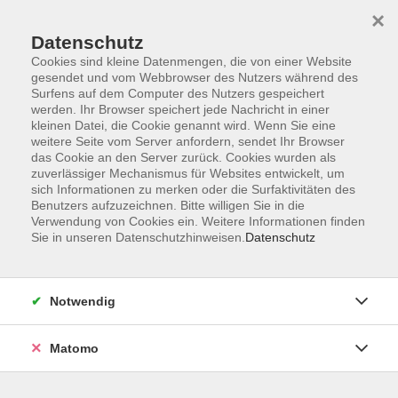
×
Datenschutz
Cookies sind kleine Datenmengen, die von einer Website
gesendet und vom Webbrowser des Nutzers während des
Surfens auf dem Computer des Nutzers gespeichert
Zum Hauptinhalt springen
werden. Ihr Browser speichert jede Nachricht in einer
kleinen Datei, die Cookie genannt wird. Wenn Sie eine
weitere Seite vom Server anfordern, sendet Ihr Browser
das Cookie an den Server zurück. Cookies wurden als
zuverlässiger Mechanismus für Websites entwickelt, um
sich Informationen zu merken oder die Surfaktivitäten des
Benutzers aufzuzeichnen. Bitte willigen Sie in die
Verwendung von Cookies ein. Weitere Informationen finden
Sie sind hier:
Sie in unseren Datenschutzhinweisen.
Datenschutz
Deutsch
Orientierungskurse für ausländische Mitbürger/-
innen
Notwendig
Deutsch Orientierungskurs Alpha
Matomo
Im Orientierungskurs werden Sie in das politische System