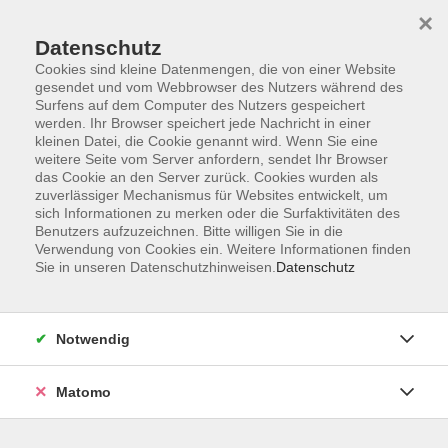
×
Datenschutz
Cookies sind kleine Datenmengen, die von einer Website
gesendet und vom Webbrowser des Nutzers während des
Surfens auf dem Computer des Nutzers gespeichert
Zum Hauptinhalt springen
werden. Ihr Browser speichert jede Nachricht in einer
kleinen Datei, die Cookie genannt wird. Wenn Sie eine
Deutsch für Alltag und Beruf
weitere Seite vom Server anfordern, sendet Ihr Browser
das Cookie an den Server zurück. Cookies wurden als
zuverlässiger Mechanismus für Websites entwickelt, um
sich Informationen zu merken oder die Surfaktivitäten des
Benutzers aufzuzeichnen. Bitte willigen Sie in die
Verwendung von Cookies ein. Weitere Informationen finden
Sie in unseren Datenschutzhinweisen.
Datenschutz
5 Kurse
zurück zu Deutsch
Notwendig
Sandra Wyrwal
Matomo
Leiterin Fachbereich Deutsch
+49 (0)371 488-4324
wyrwal@vhs-chemnitz.de