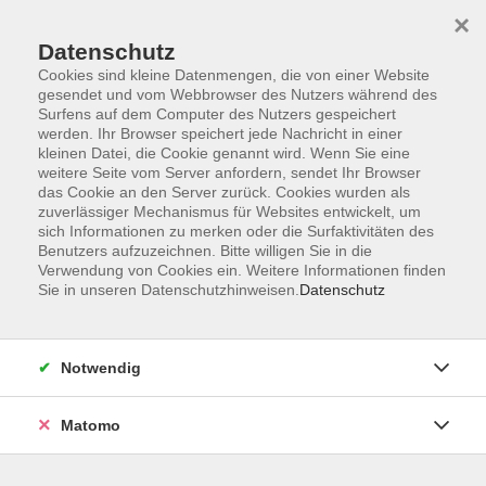
×
Datenschutz
Cookies sind kleine Datenmengen, die von einer Website
gesendet und vom Webbrowser des Nutzers während des
Surfens auf dem Computer des Nutzers gespeichert
Zum Hauptinhalt springen
werden. Ihr Browser speichert jede Nachricht in einer
Der Kurs konnte nicht gefunden werden.
kleinen Datei, die Cookie genannt wird. Wenn Sie eine
weitere Seite vom Server anfordern, sendet Ihr Browser
das Cookie an den Server zurück. Cookies wurden als
zuverlässiger Mechanismus für Websites entwickelt, um
sich Informationen zu merken oder die Surfaktivitäten des
Benutzers aufzuzeichnen. Bitte willigen Sie in die
Verwendung von Cookies ein. Weitere Informationen finden
Die Volkshochschule wird mitfinanziert
Sie in unseren Datenschutzhinweisen.
Datenschutz
durch Steuermittel auf der Grundlage des
von den Abgeordneten des Sächsischen
Landtags beschlossenen Haushaltes.
Notwendig
Honorarordnung
Entgeltordnung
Matomo
Förderhinweis
AGB