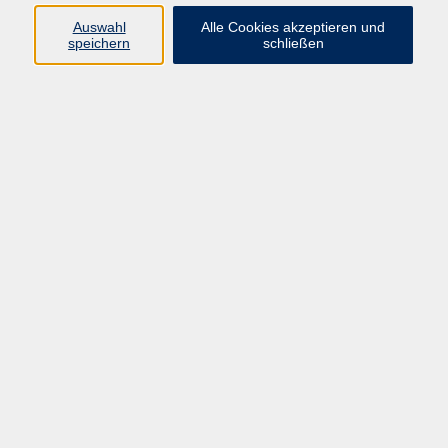
Datenschutzerklärung
Auswahl
Alle Cookies akzeptieren und
Impressum
speichern
schließen
Widerruf
Programm
Zeitgeschehen und Diskurs
Kunst und Kultur
Bewusst leben
Fremdsprachen
Deutsch
Beruf und Digitalisierung
Inhalte