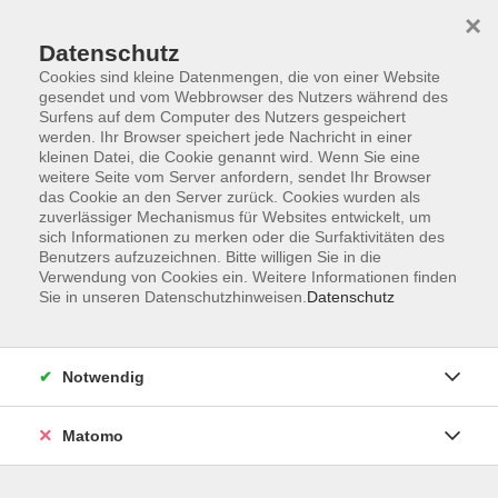
×
Datenschutz
Cookies sind kleine Datenmengen, die von einer Website
gesendet und vom Webbrowser des Nutzers während des
Surfens auf dem Computer des Nutzers gespeichert
Zum Hauptinhalt springen
werden. Ihr Browser speichert jede Nachricht in einer
kleinen Datei, die Cookie genannt wird. Wenn Sie eine
weitere Seite vom Server anfordern, sendet Ihr Browser
das Cookie an den Server zurück. Cookies wurden als
zuverlässiger Mechanismus für Websites entwickelt, um
sich Informationen zu merken oder die Surfaktivitäten des
Benutzers aufzuzeichnen. Bitte willigen Sie in die
Verwendung von Cookies ein. Weitere Informationen finden
Sie sind hier:
Sie in unseren Datenschutzhinweisen.
Datenschutz
Deutsch
Basis- und Aufbaukurse
Deutsch Basiskurs A1. 1
Notwendig
The topics offer a very practical approach to the German
Matomo
language and include greetings and introductions, family
and shopping as well as leisure activities. You will learn