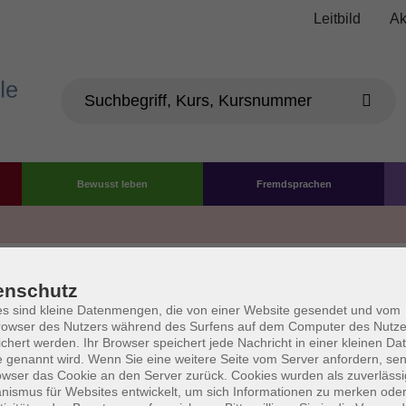
Leitbild
Ak
Bewusst leben
Fremdsprachen
Die Volkshochschule wird 
enschutz
der Grundlage des von 
s sind kleine Datenmengen, die von einer Website gesendet und vom
owser des Nutzers während des Surfens auf dem Computer des Nutze
La
chert werden. Ihr Browser speichert jede Nachricht in einer kleinen Dat
AGB
Datenschutzerklärung
Impressum
Widerruf
 genannt wird. Wenn Sie eine weitere Seite vom Server anfordern, se
owser das Cookie an den Server zurück. Cookies wurden als zuverlässi
ismus für Websites entwickelt, um sich Informationen zu merken oder