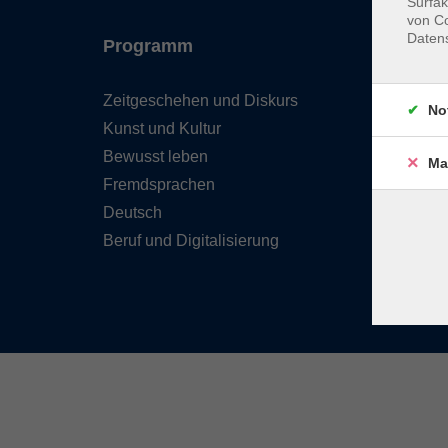
Surfak
von Co
Daten
Programm
Inhal
Zeitgeschehen und Diskurs
Team 
No
Kunst und Kultur
Verzei
Kursle
Bewusst leben
Ma
Frage
Fremdsprachen
Kontak
Deutsch
Beruf und Digitalisierung