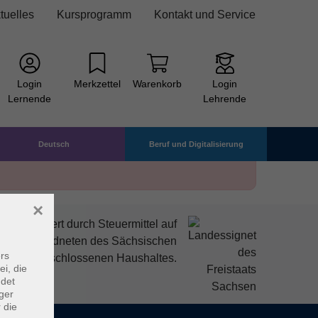
tuelles
Kursprogramm
Kontakt und Service
Login
Merkzettel
Warenkorb
Login
Lernende
Lehrende
Deutsch
Beruf und Digitalisierung
×
mitfinanziert durch Steuermittel auf
den Abgeordneten des Sächsischen
rs
ndtags beschlossenen Haushaltes.
ei, die
ndet
ger
 die