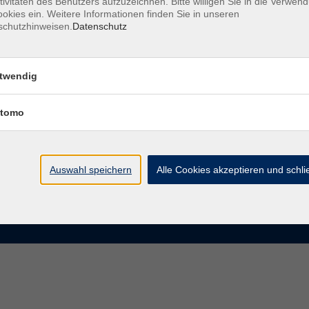
tivitäten des Benutzers aufzuzeichnen. Bitte willigen Sie in die Verwen
okies ein. Weitere Informationen finden Sie in unseren
schutzhinweisen.
Datenschutz
te
VHS Chemnitz
der vhs Chemnitz
Moritzstraße 20
twendig
09111 Chemnitz
chnis Kursleiterinnen und
iter
tomo
info@vhs-chemnitz.de
n und Antworten
Kontaktformular
tformular
0371 488 4343
Fax 0371 488 4399
Auswahl speichern
Alle Cookies akzeptieren und schl