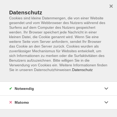
×
Datenschutz
Cookies sind kleine Datenmengen, die von einer Website
gesendet und vom Webbrowser des Nutzers während des
Surfens auf dem Computer des Nutzers gespeichert
Zum Hauptinhalt springen
werden. Ihr Browser speichert jede Nachricht in einer
kleinen Datei, die Cookie genannt wird. Wenn Sie eine
Alphabetisierung
weitere Seite vom Server anfordern, sendet Ihr Browser
das Cookie an den Server zurück. Cookies wurden als
zuverlässiger Mechanismus für Websites entwickelt, um
sich Informationen zu merken oder die Surfaktivitäten des
Benutzers aufzuzeichnen. Bitte willigen Sie in die
Verwendung von Cookies ein. Weitere Informationen finden
Sie in unseren Datenschutzhinweisen.
Datenschutz
0 Kurse
zurück zu Deutsch
Notwendig
Sandra Wyrwal
Matomo
Leiterin Fachbereich Deutsch
+49 (0)371 488-4324
wyrwal@vhs-chemnitz.de