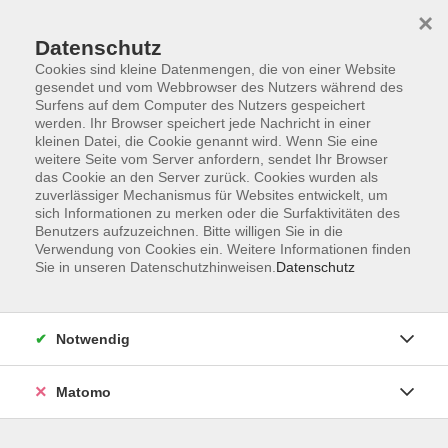
×
Datenschutz
Cookies sind kleine Datenmengen, die von einer Website
gesendet und vom Webbrowser des Nutzers während des
Surfens auf dem Computer des Nutzers gespeichert
Zum Hauptinhalt springen
werden. Ihr Browser speichert jede Nachricht in einer
kleinen Datei, die Cookie genannt wird. Wenn Sie eine
weitere Seite vom Server anfordern, sendet Ihr Browser
das Cookie an den Server zurück. Cookies wurden als
zuverlässiger Mechanismus für Websites entwickelt, um
sich Informationen zu merken oder die Surfaktivitäten des
Benutzers aufzuzeichnen. Bitte willigen Sie in die
Verwendung von Cookies ein. Weitere Informationen finden
Sie sind hier:
Sie in unseren Datenschutzhinweisen.
Datenschutz
Bewusst leben
Nachhaltig leben
Natur erleben
Notwendig
Umbau und Erhaltung des Waldes in Zeiten von
Klimawandel (Zeisigwald)
Matomo
Bei dieser Exkursion in den Wald werden Sie Baumarten