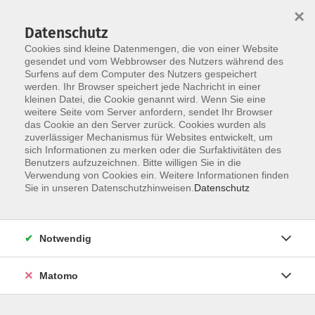
×
Datenschutz
Cookies sind kleine Datenmengen, die von einer Website
gesendet und vom Webbrowser des Nutzers während des
Surfens auf dem Computer des Nutzers gespeichert
Zum Hauptinhalt springen
werden. Ihr Browser speichert jede Nachricht in einer
kleinen Datei, die Cookie genannt wird. Wenn Sie eine
weitere Seite vom Server anfordern, sendet Ihr Browser
das Cookie an den Server zurück. Cookies wurden als
zuverlässiger Mechanismus für Websites entwickelt, um
sich Informationen zu merken oder die Surfaktivitäten des
Benutzers aufzuzeichnen. Bitte willigen Sie in die
Verwendung von Cookies ein. Weitere Informationen finden
Sie sind hier:
Sie in unseren Datenschutzhinweisen.
Datenschutz
Bewusst leben
In Bewegung sein
Yoga
Hatha Yoga
Notwendig
Mit wohltuenden Bewegungs-, Achtsamkeits- und
Matomo
Meditationsübungen lernen Sie im Kurs verschiedene
Möglichkeiten zur Steigerung der Beweglichkeit,