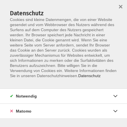
×
Datenschutz
Cookies sind kleine Datenmengen, die von einer Website
gesendet und vom Webbrowser des Nutzers während des
Surfens auf dem Computer des Nutzers gespeichert
Zum Hauptinhalt springen
werden. Ihr Browser speichert jede Nachricht in einer
kleinen Datei, die Cookie genannt wird. Wenn Sie eine
weitere Seite vom Server anfordern, sendet Ihr Browser
das Cookie an den Server zurück. Cookies wurden als
zuverlässiger Mechanismus für Websites entwickelt, um
sich Informationen zu merken oder die Surfaktivitäten des
Benutzers aufzuzeichnen. Bitte willigen Sie in die
Verwendung von Cookies ein. Weitere Informationen finden
Sie sind hier:
Sie in unseren Datenschutzhinweisen.
Datenschutz
Bewusst leben
Gesund und achtsam leben
Selbstfürsorge
Mentales Wohlbefinden
Notwendig
Klang und Raum - Resonanz in mir
Matomo
Wir laden Sie ein zu einer wohltuenden Auszeit vom
Alltag. Tauchen Sie ein in einen Raum der Ruhe und