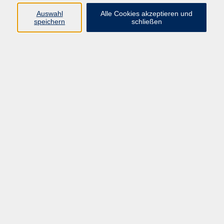
Datenschutzerklärung
Auswahl
Alle Cookies akzeptieren und
Impressum
speichern
schließen
Widerruf
Programm
Zeitgeschehen und Diskurs
Kunst und Kultur
Bewusst leben
Fremdsprachen
Deutsch
Beruf und Digitalisierung
Inhalte