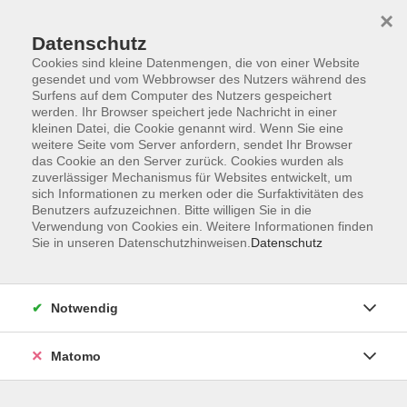
×
Datenschutz
Cookies sind kleine Datenmengen, die von einer Website
gesendet und vom Webbrowser des Nutzers während des
Surfens auf dem Computer des Nutzers gespeichert
Zum Hauptinhalt springen
werden. Ihr Browser speichert jede Nachricht in einer
Der Kurs konnte nicht gefunden werden.
kleinen Datei, die Cookie genannt wird. Wenn Sie eine
weitere Seite vom Server anfordern, sendet Ihr Browser
das Cookie an den Server zurück. Cookies wurden als
zuverlässiger Mechanismus für Websites entwickelt, um
sich Informationen zu merken oder die Surfaktivitäten des
Benutzers aufzuzeichnen. Bitte willigen Sie in die
Verwendung von Cookies ein. Weitere Informationen finden
Die Volkshochschule wird mitfinanziert
Sie in unseren Datenschutzhinweisen.
Datenschutz
durch Steuermittel auf der Grundlage des
von den Abgeordneten des Sächsischen
Landtags beschlossenen Haushaltes.
Notwendig
Honorarordnung
Entgeltordnung
Matomo
Förderhinweis
AGB