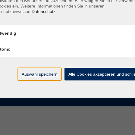
tivitäten des Benutzers aufzuzeichnen. Bitte willigen Sie in die Verwen
okies ein. Weitere Informationen finden Sie in unseren
schutzhinweisen.
Datenschutz
te
VHS Chemnitz
der vhs Chemnitz
Moritzstraße 20
twendig
09111 Chemnitz
chnis Kursleiterinnen und
iter
tomo
info@vhs-chemnitz.de
n und Antworten
Kontaktformular
tformular
0371 488 4343
Fax 0371 488 4399
Auswahl speichern
Alle Cookies akzeptieren und schl