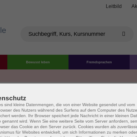
Leitbild
Ak
Bewusst leben
Fremdsprachen
Die Volkshochschule wird 
enschutz
der Grundlage des von 
s sind kleine Datenmengen, die von einer Website gesendet und vom
owser des Nutzers während des Surfens auf dem Computer des Nutze
La
chert werden. Ihr Browser speichert jede Nachricht in einer kleinen Dat
AGB
Datenschutzerklärung
Impressum
Widerruf
 genannt wird. Wenn Sie eine weitere Seite vom Server anfordern, se
owser das Cookie an den Server zurück. Cookies wurden als zuverlässi
ismus für Websites entwickelt, um sich Informationen zu merken oder