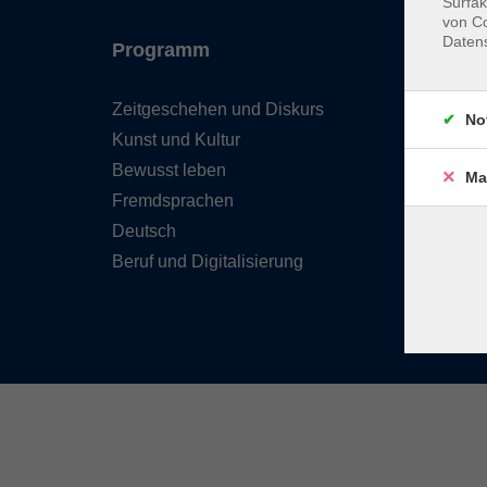
Surfak
von Co
Daten
Programm
Inhal
Zeitgeschehen und Diskurs
Team 
No
Kunst und Kultur
Verzei
Kursle
Bewusst leben
Ma
Frage
Fremdsprachen
Kontak
Deutsch
Beruf und Digitalisierung