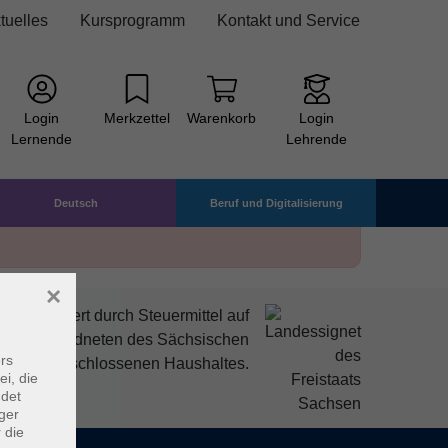
tuelles
Kursprogramm
Kontakt und Service
Login
Merkzettel
Warenkorb
Login
Lernende
Lehrende
Deutsch
Beruf und Digitalisierung
×
mitfinanziert durch Steuermittel auf
den Abgeordneten des Sächsischen
rs
ndtags beschlossenen Haushaltes.
ei, die
ndet
ger
 die