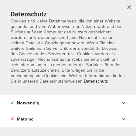
×
Datenschutz
Cookies sind kleine Datenmengen, die von einer Website
gesendet und vom Webbrowser des Nutzers während des
Surfens auf dem Computer des Nutzers gespeichert
Zum Hauptinhalt springen
werden. Ihr Browser speichert jede Nachricht in einer
kleinen Datei, die Cookie genannt wird. Wenn Sie eine
Medienwissen
weitere Seite vom Server anfordern, sendet Ihr Browser
das Cookie an den Server zurück. Cookies wurden als
zuverlässiger Mechanismus für Websites entwickelt, um
sich Informationen zu merken oder die Surfaktivitäten des
Benutzers aufzuzeichnen. Bitte willigen Sie in die
Verwendung von Cookies ein. Weitere Informationen finden
Sie in unseren Datenschutzhinweisen.
Datenschutz
6 Kurse
zurück zu Medien und Digitales
Notwendig
Sophie Gutjahr
Matomo
Leiterin Fachbereich Beruf und
Digitalisierung
+49 (0)371 488-4325