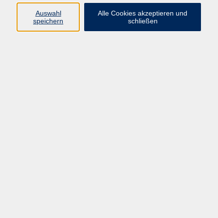
gutjahr@vhs-chemnitz.de
Auswahl
Alle Cookies akzeptieren und
speichern
schließen
Katja Trenkel
Kursorganisation und Service
+49 (0)371 488-4313
trenkel@vhs-chemnitz.de
Ergebnisse filtern
Ihr individuelles Fotogeschenk
Sa. 29.08.2026 09:00
Chemnitz