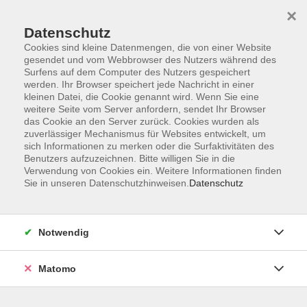
×
Datenschutz
Cookies sind kleine Datenmengen, die von einer Website
gesendet und vom Webbrowser des Nutzers während des
Surfens auf dem Computer des Nutzers gespeichert
Zum Hauptinhalt springen
werden. Ihr Browser speichert jede Nachricht in einer
kleinen Datei, die Cookie genannt wird. Wenn Sie eine
Medien und Digitales
weitere Seite vom Server anfordern, sendet Ihr Browser
das Cookie an den Server zurück. Cookies wurden als
zuverlässiger Mechanismus für Websites entwickelt, um
sich Informationen zu merken oder die Surfaktivitäten des
Benutzers aufzuzeichnen. Bitte willigen Sie in die
Verwendung von Cookies ein. Weitere Informationen finden
Sie in unseren Datenschutzhinweisen.
Datenschutz
33 Kurse
zurück zu Beruf und Digitalisierung
Notwendig
Kurse nach Themen
Matomo
Computer und Smartphone für den Alltag
13
Microsoft Office und Co.
5