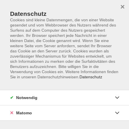
×
Datenschutz
Cookies sind kleine Datenmengen, die von einer Website
gesendet und vom Webbrowser des Nutzers während des
Surfens auf dem Computer des Nutzers gespeichert
Zum Hauptinhalt springen
werden. Ihr Browser speichert jede Nachricht in einer
kleinen Datei, die Cookie genannt wird. Wenn Sie eine
weitere Seite vom Server anfordern, sendet Ihr Browser
das Cookie an den Server zurück. Cookies wurden als
zuverlässiger Mechanismus für Websites entwickelt, um
sich Informationen zu merken oder die Surfaktivitäten des
Benutzers aufzuzeichnen. Bitte willigen Sie in die
Verwendung von Cookies ein. Weitere Informationen finden
Sie sind hier:
Sie in unseren Datenschutzhinweisen.
Datenschutz
Beruf und Digitalisierung
Medien und Digitales
Medienwissen
Notwendig
Ihr individuelles Fotogeschenk
Matomo
Voraussetzungen: sicher anwendbare
Computerkenntnisse