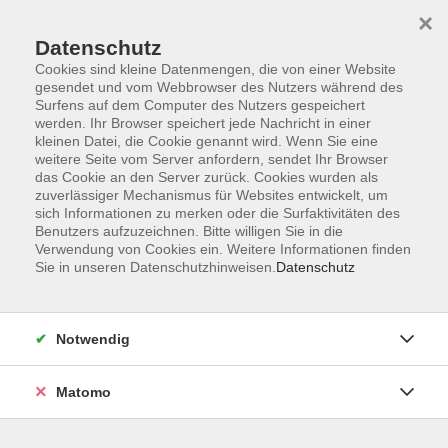
×
Datenschutz
Cookies sind kleine Datenmengen, die von einer Website
gesendet und vom Webbrowser des Nutzers während des
Surfens auf dem Computer des Nutzers gespeichert
Zum Hauptinhalt springen
werden. Ihr Browser speichert jede Nachricht in einer
kleinen Datei, die Cookie genannt wird. Wenn Sie eine
weitere Seite vom Server anfordern, sendet Ihr Browser
das Cookie an den Server zurück. Cookies wurden als
zuverlässiger Mechanismus für Websites entwickelt, um
sich Informationen zu merken oder die Surfaktivitäten des
Benutzers aufzuzeichnen. Bitte willigen Sie in die
Verwendung von Cookies ein. Weitere Informationen finden
Sie sind hier:
Sie in unseren Datenschutzhinweisen.
Datenschutz
Beruf und Digitalisierung
Beruf und Weiterbildung
Weiterbildungen für den Beruf
Notwendig
Bedürfnisorientiert begleiten –
Matomo
Entwicklungspsychologie für die Kita-Praxis -
NEU-