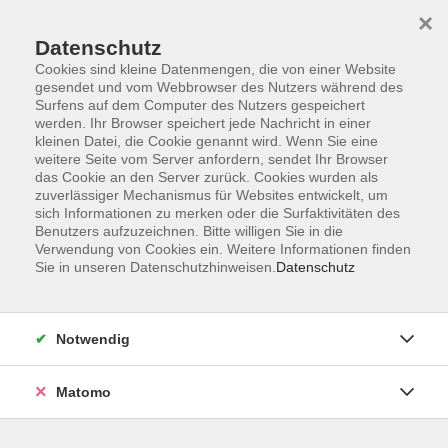
×
Datenschutz
Cookies sind kleine Datenmengen, die von einer Website
gesendet und vom Webbrowser des Nutzers während des
Surfens auf dem Computer des Nutzers gespeichert
Zum Hauptinhalt springen
werden. Ihr Browser speichert jede Nachricht in einer
kleinen Datei, die Cookie genannt wird. Wenn Sie eine
weitere Seite vom Server anfordern, sendet Ihr Browser
das Cookie an den Server zurück. Cookies wurden als
zuverlässiger Mechanismus für Websites entwickelt, um
sich Informationen zu merken oder die Surfaktivitäten des
Benutzers aufzuzeichnen. Bitte willigen Sie in die
Verwendung von Cookies ein. Weitere Informationen finden
Sie sind hier:
Sie in unseren Datenschutzhinweisen.
Datenschutz
Beruf und Digitalisierung
Beruf und Weiterbildung
Schlüsselkompetenzen im Beruf
Notwendig
Werteorientiert führen – Haltung zeigt Wirkung -
Matomo
NEU-