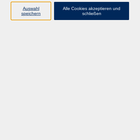
Auswahl
Alle Cookies akzeptieren und
speichern
schließen
Sprachen lernen – ganz ohne Anfahrtsweg, bequem von
zu Hause aus. Diese Sprachkurse bieten wir nur im
Online-Format an.
Alle Angebote
Finnisch für Unterwegs A1
Georgisch - Grundkurs A1.1